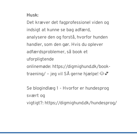
Husk:
Det kræver det fagprofessionel viden og
indsigt at kunne se bag adfærd,
analysere den og forstå, hvorfor hunden
handler, som den gør. Hvis du oplever
adfærdsproblemer, så book et
uforpligtende
onlinemøde:
https://digmighund.dk/book-
traening/
– jeg vil SÅ gerne hjælpe! 🐶💕
Se blogindlæg 1 - Hvorfor er hundesprog
svært og
vigtigt?:
https://digmighund.dk/hundesprog/