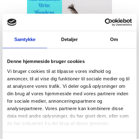
Samtykke
Detaljer
Om
Denne hjemmeside bruger cookies
Vi bruger cookies til at tilpasse vores indhold og
annoncer, til at vise dig funktioner til sociale medier og til
at analysere vores trafik. Vi deler også oplysninger om
Urin som signatur
din brug af vores hjemmeside med vores partnere inden
for sociale medier, annonceringspartnere og
Under gåture markerer hunde ofte med
analysepartnere. Vores partnere kan kombinere disse
urin på bestemte steder: træer, stolper,
data med andre oplysninger, du har givet dem, eller som
hjørner af bygninger – for at efterlade
de har indsamlet fra din brug af deres tjenester.
deres duft. Det er en diskret form for
interaktion, hvor hunde efterlader spor
og læser hinandens kemiske signaturer.