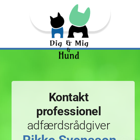
Fortsæt
til
indhold
Kontakt 
professionel 
adfærdsrådgiver 