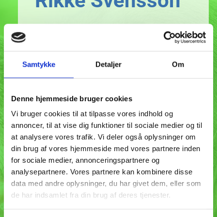
Rikke Svensson 
HAR DU BRUG FOR HJÆLP TIL AT FÅ EN 
NEM, GLAD OG TRYG HUND?
Samtykke
Detaljer
Om
Med bred faglig viden inden for 
hundeadfærd og træning, hjælper jeg dig 
Denne hjemmeside bruger cookies
med at få en harmonisk hverdag sammen 
Vi bruger cookies til at tilpasse vores indhold og
med din hund.  
annoncer, til at vise dig funktioner til sociale medier og til
at analysere vores trafik. Vi deler også oplysninger om
Brug kontaktformularen, hvis du har 
din brug af vores hjemmeside med vores partnere inden
spørgsmål - eller book et gratis og 
for sociale medier, annonceringspartnere og
uforpligtende møde allerede nu.
analysepartnere. Vores partnere kan kombinere disse
data med andre oplysninger, du har givet dem, eller som
Jeg glæder mig til at høre, hvordan jeg 
de har indsamlet fra din brug af deres tjenester.
kan hjælpe dig og din hund. 